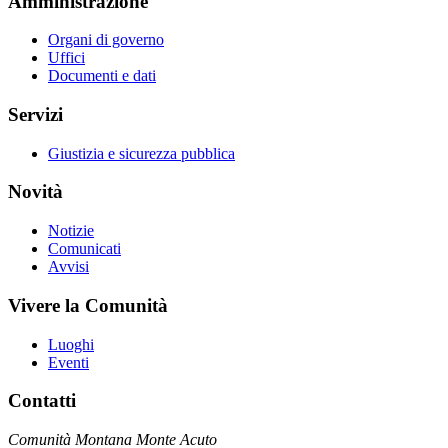
Amministrazione
Organi di governo
Uffici
Documenti e dati
Servizi
Giustizia e sicurezza pubblica
Novità
Notizie
Comunicati
Avvisi
Vivere la Comunità
Luoghi
Eventi
Contatti
Comunità Montana Monte Acuto