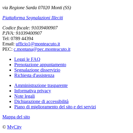
via Regione Sarda 07020 Monti (SS)
Piattaforma Segnalazioni Illeciti
Codice fiscale: 91039400907
P.IVA: 91039400907
Tel: 0789 44394
Email:
ufficio1@monteacuto.it
PEC:
c.montana@pec.monteacuto.it
Leggi le FAQ
Prenotazione appuntamento
Segnalazione disservizio
Richiesta d'assistenza
Amministrazione trasparente
Informativa privacy
Note legali
Dichiarazione di accessibilità
Piano di miglioramento del sito e dei servizi
Mappa del sito
©
MyCity